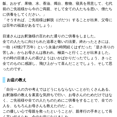
飯、おかず、果物、水、香油、燭台、敷物、寝具を用意して、七代
前のご先祖様から今のご両親、そして全ての人たちを思い、僧たち
に供養をしてください。」
「そうすれば、ご先祖様は解脱（げだつ）することが出来、父母に
は百年の福楽があるでしょう」
目連さんはお釈迦様の言われた通りのご供養をしました。
全ての人たちに向けられた追慕と敬いの法要。終わったときには、
一劫（43憶2千万年）という永遠の時間続くはずだった「逆さ吊りの
苦しみ」からお母さんは救われ、極楽へと行くことが出来ました。
その時の目連さんの喜びようはいかばかりだったでしょう、きっと
全てのものに感謝し、飛び上がって喜んだことでしょう。そして思
ったのです。
お盆の教え
「自分一人の力や考えではどうにもならないことがたくさんある。
お釈迦様の教えを素直な気持ちで行い、お母さんのためだけではな
く、ご先祖様や全ての人たちのためにご供養をすることで、全ての
人を、もちろんお母さんも救えたのだ」と。
この優しい心で母親を救ったということが、親孝行の手本として長
く言い伝えられ、今のお盆になりました。