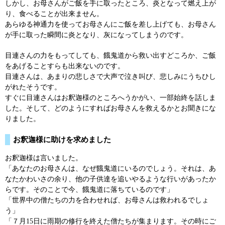
しかし、お母さんがご飯を手に取ったところ、炎となって燃え上が
り、食べることが出来ません。
あらゆる神通力を使ってお母さんにご飯を差し上げても、お母さん
が手に取った瞬間に炎となり、灰になってしまうのです。
目連さんの力をもってしても、餓鬼道から救い出すどころか、ご飯
をあげることすらも出来ないのです。
目連さんは、あまりの悲しさで大声で泣き叫び、悲しみにうちひし
がれたそうです。
すぐに目連さんはお釈迦様のところへうかがい、一部始終を話しま
した。そして、どのようにすればお母さんを救えるかとお聞きにな
りました。
お釈迦様に助けを求めました
お釈迦様は言いました。
「あなたのお母さんは、なぜ餓鬼道にいるのでしょう。それは、あ
なたかわいさの余り、他の子供達を追いやるような行いがあったか
らです。そのことで今、餓鬼道に落ちているのです」
「世界中の僧たちの力を合わせれば、お母さんは救われるでしょ
う」
「７月15日に雨期の修行を終えた僧たちが集まります。その時にご