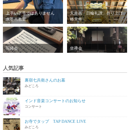
上手い下手ではありません
天井画「日輪礼讃」折り上げ
水墨画教室
格天井
写経会
坐禅会
人気記事
裏宿七兵衛さんのお墓
みどころ
インド音楽コンサートのお知らせ
コンサート
お寺でタップ TAP DANCE LIVE
みどころ