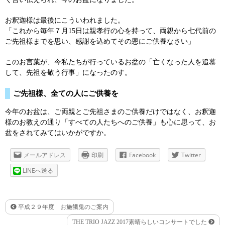
お釈迦様は最後にこういわれました。
「これから毎年７月15日は親孝行の心を持って、両親から七代前の
ご先祖様までを思い、感謝を込めてその恩にご供養なさい」
このお言葉が、今私たちが行っているお盆の「亡くなった人を追慕
して、先祖を敬う行事」になったのす。
ご先祖様、全ての人にご供養を
今年のお盆は、ご両親とご先祖さまのご供養だけではなく、お釈迦
様のお教えの通り「すべての人たちへのご供養」も心に思って、お
盆をされてみてはいかがですか。
メールアドレス
印刷
Facebook
Twitter
LINEへ送る
平成２９年度 お施餓鬼のご案内
THE TRIO JAZZ 2017素晴らしいコンサートでした