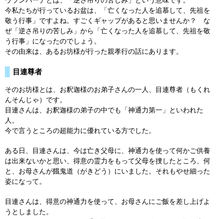
ウランバーナとは、「逆さ吊りの苦しみ」という意味です。
今私たちが行っているお盆は、「亡くなった人を追慕して、先祖を
敬う行事」ですよね。すごくギャップがあると思いませんか？ な
ぜ「逆さ吊りの苦しみ」から「亡くなった人を追慕して、先祖を敬
う行事」になったのでしょう。
その由来は、あるお坊様が行った親孝行の話にあります。
目連尊者
そのお坊様とは、お釈迦様のお弟子さんの一人、目連尊者（もくれ
んそんじゃ）です。
目連さんは、お釈迦様の弟子の中でも「神通力第一」といわれた
人。
今で言うところの超能力に優れている方でした。
ある日、目連さんは、今は亡き父母に、神通力を使って何かご供養
は出来ないかと思い、得意の霊力をもって父母を捜したところ、何
と、お母さんが餓鬼道（がきどう）にいました。それもやせ細った
姿になって。
目連さんは、得意の神通力を使って、お母さんにご飯を差し上げよ
うとしました。