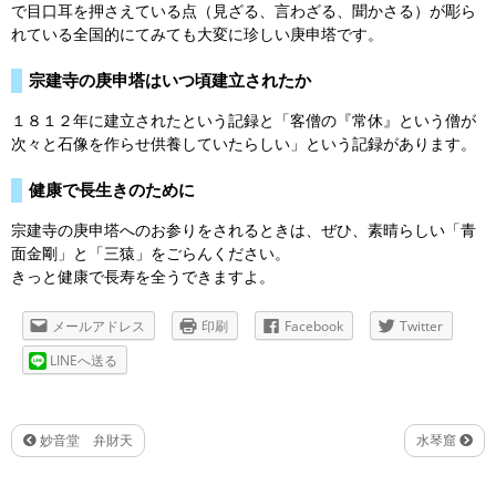
で目口耳を押さえている点（見ざる、言わざる、聞かさる）が彫ら
れている全国的にてみても大変に珍しい庚申塔です。
宗建寺の庚申塔はいつ頃建立されたか
１８１２年に建立されたという記録と「客僧の『常休』という僧が
次々と石像を作らせ供養していたらしい」という記録があります。
健康で長生きのために
宗建寺の庚申塔へのお参りをされるときは、ぜひ、素晴らしい「青
面金剛」と「三猿」をごらんください。
きっと健康で長寿を全うできますよ。
メールアドレス
印刷
Facebook
Twitter
LINEへ送る
妙音堂 弁財天
水琴窟