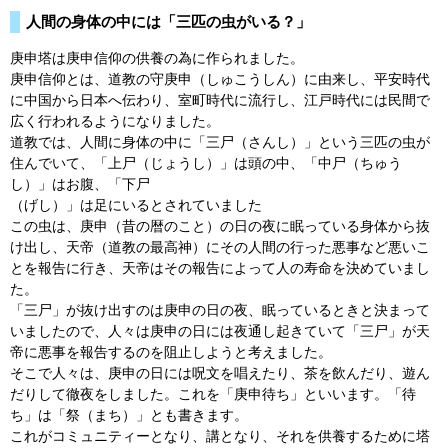
人間の身体の中には「三匹の虫がいる？」
庚申塔は庚申信仰の供養の為に作られました。
庚申信仰とは、道教の守庚申（しゅこうしん）に由来し、平安時代
に中国から日本へ伝わり、室町時代に流行し、江戸時代には民間で
広く行われるようになりました。
道教では、人間に身体の中に「三尸（さんし）」という三匹の虫が
住んでいて、「上尸（じょうし）」は頭の中、「中尸（ちゅう
し）」はお腹、「下尸
（げし）」は足にいるとされていました
この虫は、庚申（昔の暦のこと）の日の夜に眠っている身体から抜
け出し、天帝（道教の最高神）にその人間の行った悪事など悪いこ
とを報告に行き、天帝はその報告によって人の寿命を決めていまし
た。
「三尸」が抜け出すのは庚申の日の夜、眠っているときと決まって
いましたので、人々は庚申の日には夜通し起きていて「三尸」が天
帝に悪事を報告するのを阻止しようと考えました。
そこで人々は、庚申の日には呪文を唱えたり、茶を飲んだり、遊ん
だりして徹夜をしました。これを「庚申待ち」といいます。「待
ち」は「祭（まち）」とも書きます。
これがコミュニティーとなり、講となり、それを供養するために塔