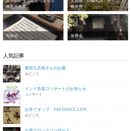
上手い下手ではありません
天井画「日輪礼讃」折り上げ
水墨画教室
格天井
写経会
坐禅会
人気記事
裏宿七兵衛さんのお墓
みどころ
インド音楽コンサートのお知らせ
コンサート
お寺でタップ TAP DANCE LIVE
みどころ
お寺でロックコンサート