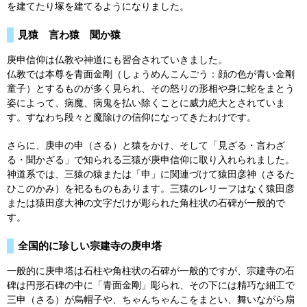
を建てたり塚を建てるようになりました。
見猿 言わ猿 聞か猿
庚申信仰は仏教や神道にも習合されていきました。
仏教では本尊を青面金剛（しょうめんこんごう：顔の色が青い金剛
童子）とするものが多く見られ、その怒りの形相や身に蛇をまとう
姿によって、病魔、病鬼を払い除くことに威力絶大とされていま
す。すなわち段々と魔除けの信仰になってきたわけです。
さらに、庚申の申（さる）と猿をかけ、そして「見ざる・言わざ
る・聞かざる」で知られる三猿が庚申信仰に取り入れられました。
神道系では、三猿の猿または「申」に関連づけて猿田彦神（さるた
ひこのかみ）を祀るものもあります。三猿のレリーフはなく猿田彦
または猿田彦大神の文字だけが彫られた角柱状の石碑が一般的で
す。
全国的に珍しい宗建寺の庚申塔
一般的に庚申塔は石柱や角柱状の石碑が一般的ですが、宗建寺の石
碑は円形石碑の中に「青面金剛」彫られ、その下には精巧な細工で
三申（さる）が烏帽子や、ちゃんちゃんこをまとい、舞いながら扇