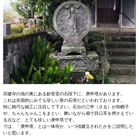
宗建寺の池の奥にある妙音堂の石段下に、庚申塔があります。
これは全国的にみても珍しい形の石塔だといわれております。
特に精巧な細工に注目して下さい。石台の三申（さる）が烏帽子
や、ちゃんちゃんこをまとい、舞いながら扇で目口耳を押さえてい
る点など、とても珍しい庚申塔です。
では、「庚申塔」とは一体何か、いつ頃建立されたかをご説明した
いと思います。