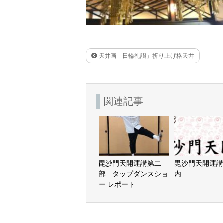
天井画「日輪礼讃」折り上げ格天井
関連記事
毘沙門天開運講第二
毘沙門天開運講
部 タップダンスショ
内
ー レポート