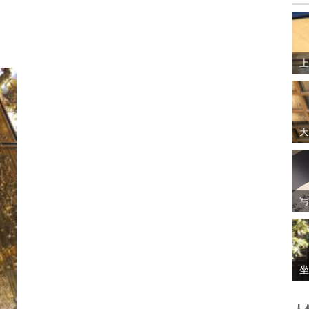
上
天
写
坐