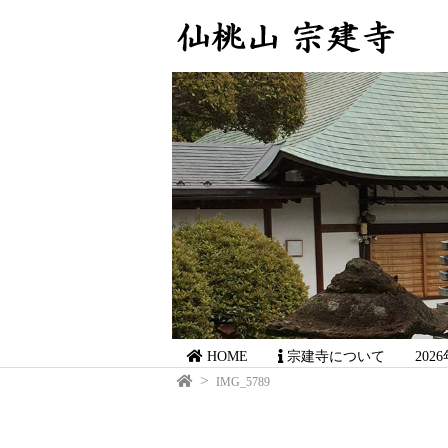
HOME
宗建寺について
20
IMG_5789