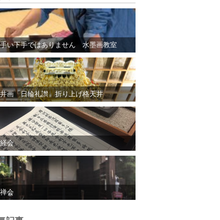
手い下手ではありません 水墨画教室
井画「日輪礼讃」折り上げ格天井
経会
禅会