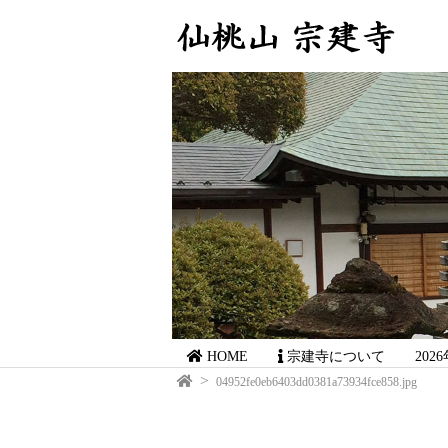
HOME
宗建寺について
20
04952fe0eb6403dd0381a73934fce858.jpg