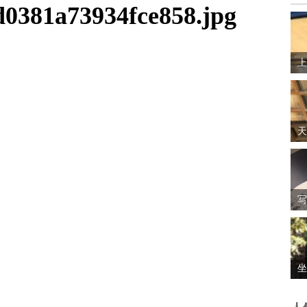
0381a73934fce858.jpg
上
天
写
坐