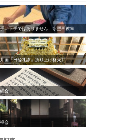
手い下手ではありません 水墨画教室
井画「日輪礼讃」折り上げ格天井
経会
禅会