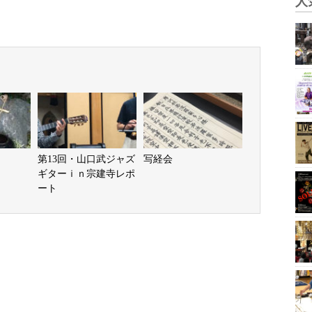
人
第13回・山口武ジャズ
写経会
ギターｉｎ宗建寺レポ
ート