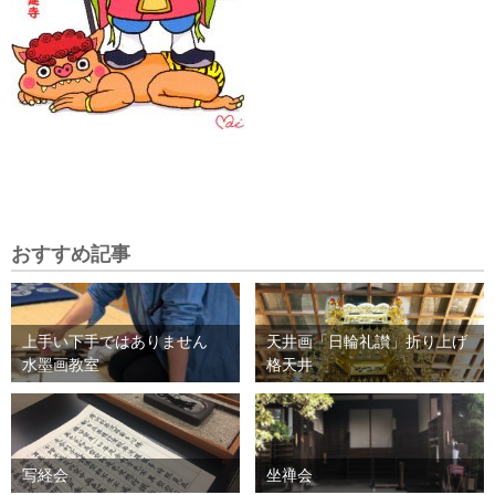
おすすめ記事
上手い下手ではありません
天井画「日輪礼讃」折り上げ
水墨画教室
格天井
写経会
坐禅会