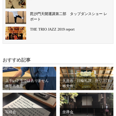
毘沙門天開運講第二部 タップダンスショー レ
ポート
THE TRIO JAZZ 2019 report
おすすめ記事
上手い下手ではありません
天井画「日輪礼讃」折り上げ
水墨画教室
格天井
写経会
坐禅会