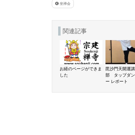
坐禅会
関連記事
お経のページができま
毘沙門天開運講
した
部 タップダン
ー レポート