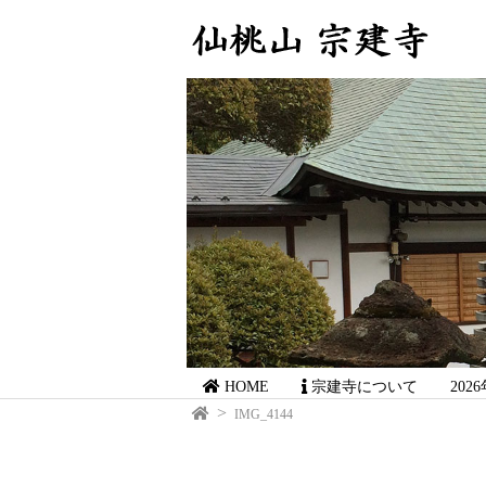
HOME
宗建寺について
20
IMG_4144