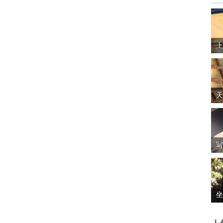
上
天
写
坐