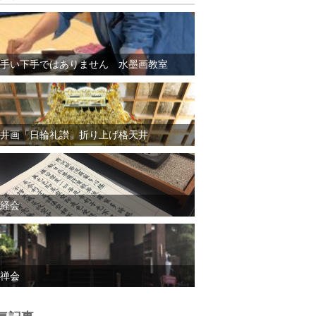
手い下手ではありません 水墨画教室
井画「日輪礼讃」折り上げ格天井
経会
禅会