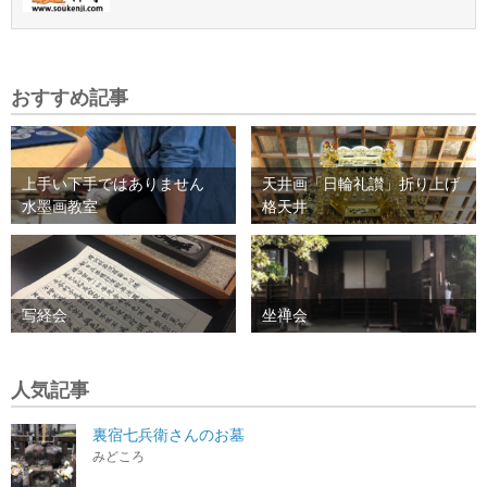
おすすめ記事
上手い下手ではありません
天井画「日輪礼讃」折り上げ
水墨画教室
格天井
写経会
坐禅会
人気記事
裏宿七兵衛さんのお墓
みどころ