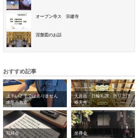
オープン寺ス 宗建寺
涅槃図のお話
おすすめ記事
上手い下手ではありません
天井画「日輪礼讃」折り上げ
水墨画教室
格天井
写経会
坐禅会