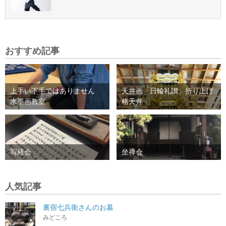
おすすめ記事
上手い下手ではありません
天井画「日輪礼讃」折り上げ
水墨画教室
格天井
写経会
坐禅会
人気記事
裏宿七兵衛さんのお墓
みどころ